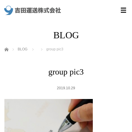
BLOG
ホーム
BLOG
group pic3
group pic3
2019.10.29